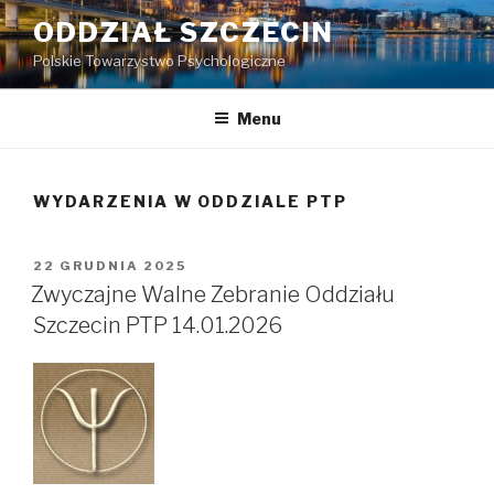
Przejdź
ODDZIAŁ SZCZECIN
do
Polskie Towarzystwo Psychologiczne
treści
Menu
WYDARZENIA W ODDZIALE PTP
OPUBLIKOWANE
22 GRUDNIA 2025
W
Zwyczajne Walne Zebranie Oddziału
Szczecin PTP 14.01.2026