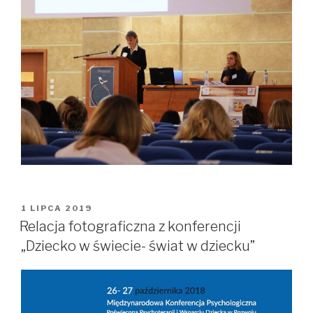
OPUBLIKOWANE
1 LIPCA 2019
W
Relacja fotograficzna z konferencji
„Dziecko w świecie- świat w dziecku”