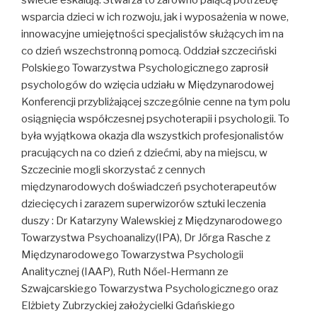
świecie eskalują. Stwarza to zarówno palącą potrzebę
wsparcia dzieci w ich rozwoju, jak i wyposażenia w nowe,
innowacyjne umiejętności specjalistów służących im na
co dzień wszechstronną pomocą. Oddział szczeciński
Polskiego Towarzystwa Psychologicznego zaprosił
psychologów do wzięcia udziału w Międzynarodowej
Konferencji przybliżającej szczególnie cenne na tym polu
osiągnięcia współczesnej psychoterapii i psychologii. To
była wyjątkowa okazja dla wszystkich profesjonalistów
pracujących na co dzień z dziećmi, aby na miejscu, w
Szczecinie mogli skorzystać z cennych
międzynarodowych doświadczeń psychoterapeutów
dziecięcych i zarazem superwizorów sztuki leczenia
duszy : Dr Katarzyny Walewskiej z Międzynarodowego
Towarzystwa Psychoanalizy(IPA), Dr Jőrga Rasche z
Międzynarodowego Towarzystwa Psychologii
Analitycznej (IAAP), Ruth Nőel-Hermann ze
Szwajcarskiego Towarzystwa Psychologicznego oraz
Elżbiety Zubrzyckiej założycielki Gdańskiego