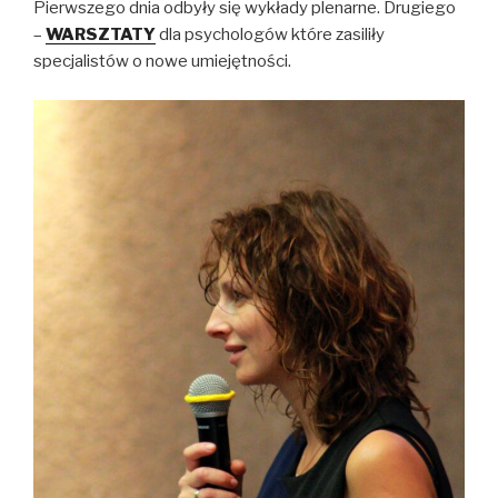
Pierwszego dnia odbyły się wykłady plenarne. Drugiego
–
WARSZTATY
dla psychologów które zasiliły
specjalistów o nowe umiejętności.