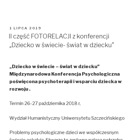
OPUBLIKOWANE
1 LIPCA 2019
W
II część FOTORELACJI z konferencji
„Dziecko w świecie- świat w dziecku”
„Dziecko w świecie – świat w dziecku”
Międzynarodowa Konferencja Psychologiczna
poświęcona psychoterapii i wsparciu dziecka w
rozwoju .
Termin 26-27 października 2018 r,
Wydział Humanistyczny Uniwersytetu Szczecińskiego
Problemy psychologiczne dzieci we współczesnym